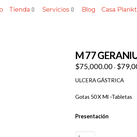
io
Tienda
Servicios
Blog
Casa Plank
M 77 GERAN
$
75,000.00
$
79,0
–
ULCERA GÁSTRICA
Gotas 50 X Ml –Tabletas
Presentación
M