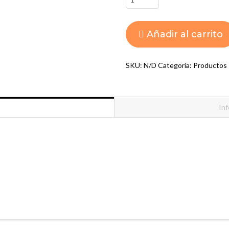
77
GERANIUM
Añadir al carrito
MACULATUM
cantidad
SKU:
N/D
Categoría:
Productos
Inf