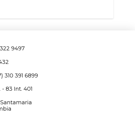
 322 9497
2432
) 310 391 6899
- 83 Int. 401
a Santamaria
mbia