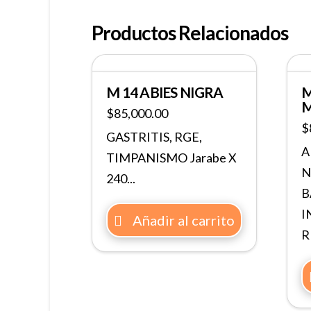
Productos Relacionados
M 14 ABIES NIGRA
M
M
$
85,000.00
$
GASTRITIS, RGE,
A
TIMPANISMO Jarabe X
N
240...
B
I
Añadir al carrito
R