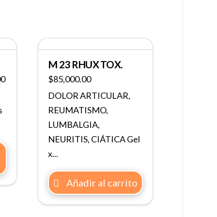
M 23 RHUX TOX.
00
$
85,000.00
DOLOR ARTICULAR,
s
REUMATISMO,
LUMBALGIA,
NEURITIS, CIÁTICA Gel
x...
Añadir al carrito