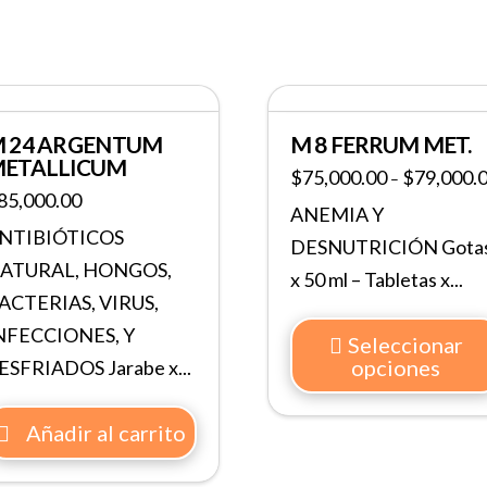
 24 ARGENTUM
M 8 FERRUM MET.
ETALLICUM
$
75,000.00
$
79,000.
–
85,000.00
ANEMIA Y
NTIBIÓTICOS
DESNUTRICIÓN Gota
ATURAL, HONGOS,
x 50 ml – Tabletas x...
ACTERIAS, VIRUS,
NFECCIONES, Y
Seleccionar
opciones
ESFRIADOS Jarabe x...
Añadir al carrito