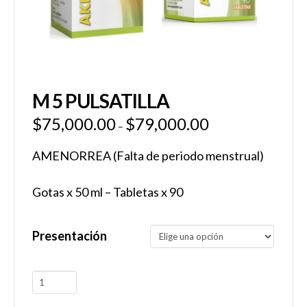
M 5 PULSATILLA
$
75,000.00
$
79,000.00
–
AMENORREA (Falta de periodo menstrual)
Gotas x 50 ml – Tabletas x 90
Presentación
M
5