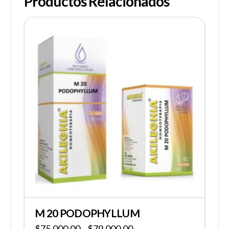
Productos Relacionados
M 20 PODOPHYLLUM
$
75,000.00
$
79,000.00