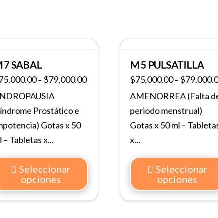
 7 SABAL
M 5 PULSATILLA
75,000.00
$
79,000.00
$
75,000.00
$
79,000.
–
–
NDROPAUSIA
AMENORREA (Falta d
Síndrome Prostático e
periodo menstrual)
mpotencia) Gotas x 50
Gotas x 50 ml – Tableta
 – Tabletas x...
x...
Seleccionar
Seleccionar
opciones
opciones