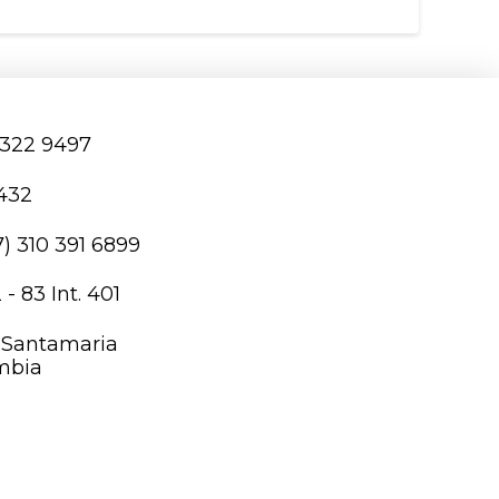
 322 9497
2432
) 310 391 6899
- 83 Int. 401
a Santamaria
mbia