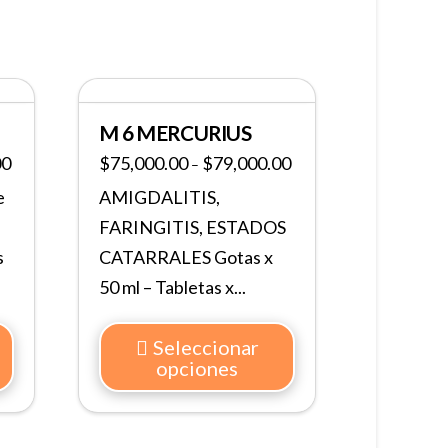
M 6 MERCURIUS
00
$
75,000.00
$
79,000.00
–
e
AMIGDALITIS,
FARINGITIS, ESTADOS
s
CATARRALES Gotas x
50 ml – Tabletas x...
Seleccionar
opciones