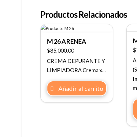
Productos Relacionados
M
M 26 ARENEA
$
$
85,000.00
A
CREMA DEPURANTE Y
(
LIMPIADORA Crema x...
I
ml
Añadir al carrito