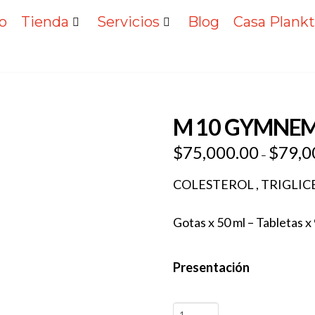
io
Tienda
Servicios
Blog
Casa Plank
M 10 GYMNE
$
75,000.00
$
79,0
–
COLESTEROL , TRIGLIC
Gotas x 50 ml – Tabletas x
Presentación
M